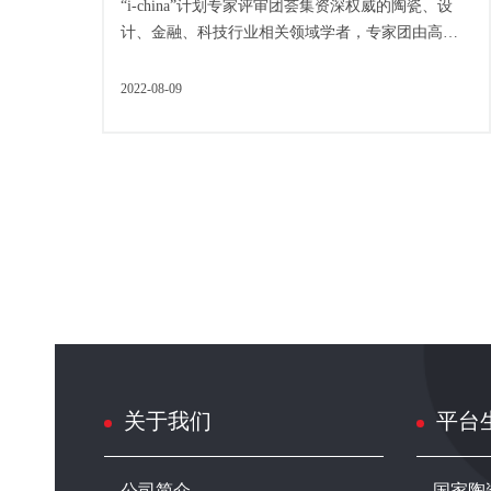
“i-china”计划专家评审团荟集资深权威的陶瓷、设
计、金融、科技行业相关领域学者，专家团由高
校、研究机构、业界资深人士组成。从多个维度对
15个创客...
2022-08-09
关于我们
平台