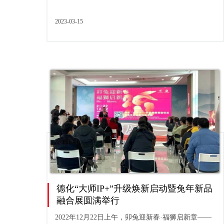
更多的思考和转变。当品牌理念成为面向新世代圈
层传播的核心；当“...
2023-03-15
德化“大师IP+”升级焕新启动暨兔年新品
融合展圆满举行
2022年12月22日上午，卯兔迎新春·福狮启新章——