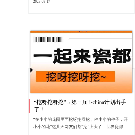
排...
2023-08-17
“挖呀挖呀挖”→第三届 i-china计划出手
了！
“在小小的花园里面挖呀挖呀挖，种小小的种子，开
小小的花”这几天网友们都“挖”上头了，世界瓷都德
化也申请出战啦，带大家一起挖呀挖“i-china”宝藏