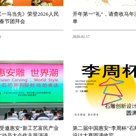
|《一马当先》荣登2026人民
开年第一”礼“，请查收马年
春节团拜会
单
6
2026-02-17
受邀惠安“新工艺富民产业
第二届中国惠安“李周杯”石
”动员大会作主题演讲
设计大赛圆满收官